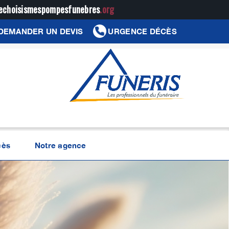
jechoisismespompesfunebres
.org
DEMANDER UN DEVIS
URGENCE DÉCÈS
cès
Notre agence