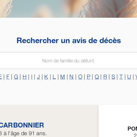
Rechercher un avis de décès
E
|
F
|
G
|
H
|
I
|
J
|
K
|
L
|
M
|
N
|
O
|
P
|
Q
|
R
|
S
|
T
|
U
|
CARBONNIER
PO
3
à l'âge de 91 ans.
2