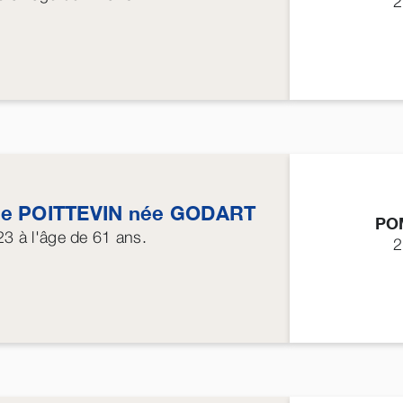
2
ne
POITTEVIN
née
GODART
PO
23
à l'âge de 61 ans.
2