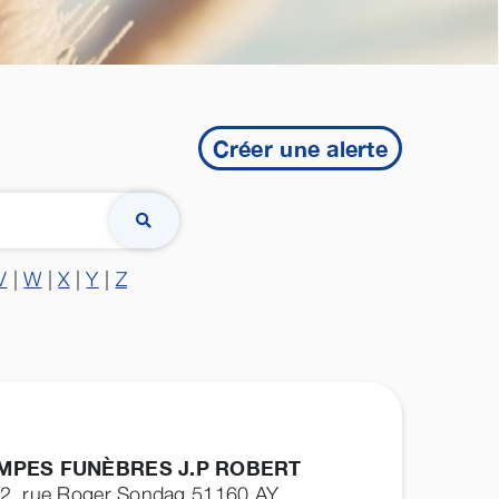
Créer une alerte
V
|
W
|
X
|
Y
|
Z
MPES FUNÈBRES J.P ROBERT
2, rue Roger Sondag 51160
AY