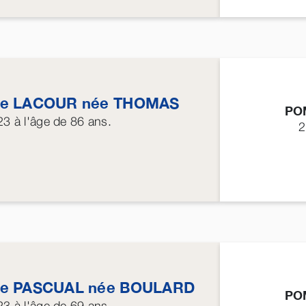
ne
LACOUR
née
THOMAS
PO
23
à l'âge de 86 ans.
2
ne
PASCUAL
née
BOULARD
PO
23
à l'âge de 69 ans.