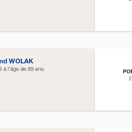
ond
WOLAK
3
à l'âge de 89 ans.
PO
2