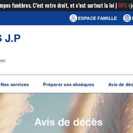
mpes funèbres. C’est votre droit, et c’est surtout la loi |
INFO
: 
ESPACE FAMILLE
 J.P
ues
Nos services
Préparer ses obsèques
Avis de dé
Avis de décès