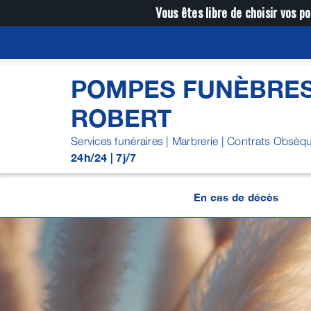
Passer
Vous êtes libre de choisir vos po
au
contenu
POMPES FUNÈBRES
ROBERT
Services funéraires | Marbrerie | Contrats Obsèq
24h/24 | 7j/7
En cas de décès