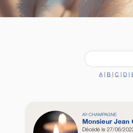
A
|
B
|
C
|
D
|
AY-CHAMPAGNE
Monsieur Jean
Décédé
le 27/06/202