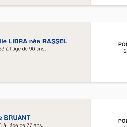
lle
LIBRA
née
RASSEL
PO
23
à l'âge de 90 ans.
2
ie
BRUANT
PO
3
à l'âge de 77 ans.