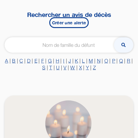
Rechercher un avis de décès
Créer une alerte
A
|
B
|
C
|
D
|
E
|
F
|
G
|
H
|
I
|
J
|
K
|
L
|
M
|
N
|
O
|
P
|
Q
|
R
|
S
|
T
|
U
|
V
|
W
|
X
|
Y
|
Z