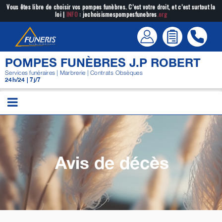
Passer
Vous êtes libre de choisir vos pompes funèbres. C’est votre droit, et c’est surtout la
loi |
INFO
: jechoisismespompesfunebres
.org
au
contenu
POMPES FUNÈBRES J.P ROBERT
Services funéraires | Marbrerie | Contrats Obsèques
24h/24 | 7j/7
Avis de décès