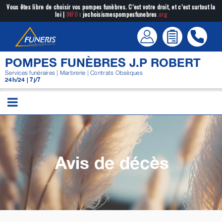
Passer
Vous êtes libre de choisir vos pompes funèbres. C’est votre droit, et c’est surtout la
loi |
INFO
: jechoisismespompesfunebres
.org
au
contenu
POMPES FUNÈBRES J.P ROBERT
Services funéraires | Marbrerie | Contrats Obsèques
24h/24 | 7j/7
Avis de décès