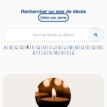
Rechercher un avis de décès
Créer une alerte
E
A
|
B
|
C
|
D
|
|
F
|
G
|
H
|
I
|
J
|
K
|
L
|
M
|
N
|
O
|
P
|
Q
|
R
|
S
|
T
|
U
|
V
|
W
|
X
|
Y
|
Z