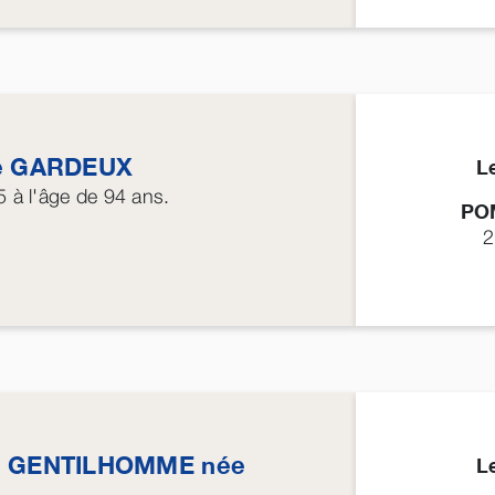
e
GARDEUX
L
5
à l'âge de 94 ans.
PO
2
e
GENTILHOMME
née
L