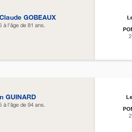
-Claude
GOBEAUX
L
5
à l'âge de 81 ans.
PO
2
in
GUINARD
L
5
à l'âge de 94 ans.
PO
2