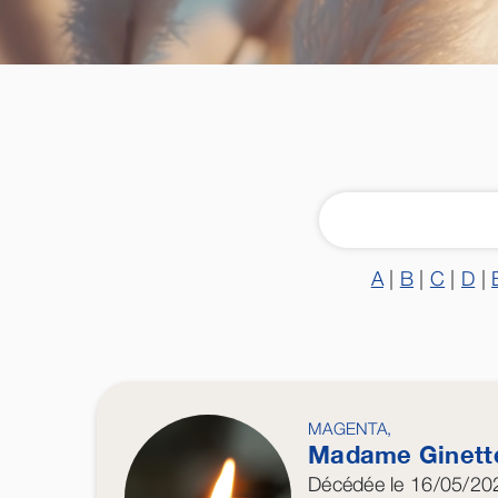
A
|
B
|
C
|
D
|
MAGENTA,
Madame Ginet
Décédée
le 16/05/20