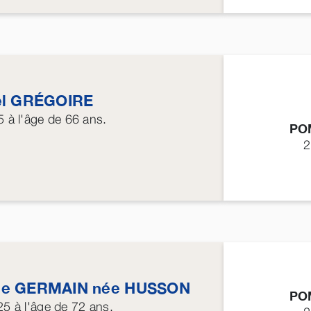
el
GRÉGOIRE
5
à l'âge de 66 ans.
PO
2
le
GERMAIN
née
HUSSON
PO
25
à l'âge de 72 ans.