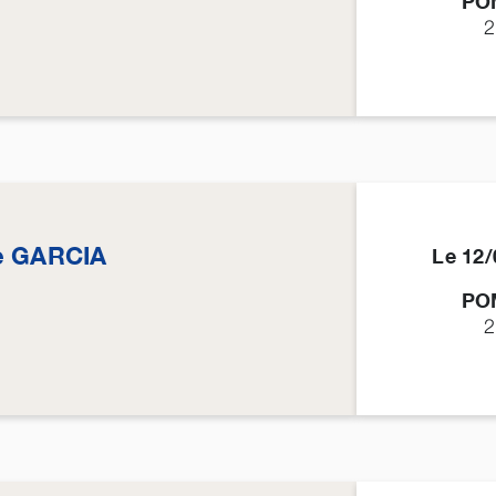
PO
2
e
GARCIA
Le 12
PO
2