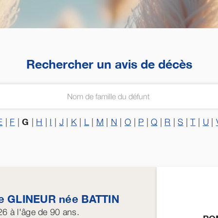
Rechercher un avis de décès
G
E
|
F
|
|
H
|
I
|
J
|
K
|
L
|
M
|
N
|
O
|
P
|
Q
|
R
|
S
|
T
|
U
|
te
GLINEUR
née
BATTIN
26
à l'âge de 90 ans.