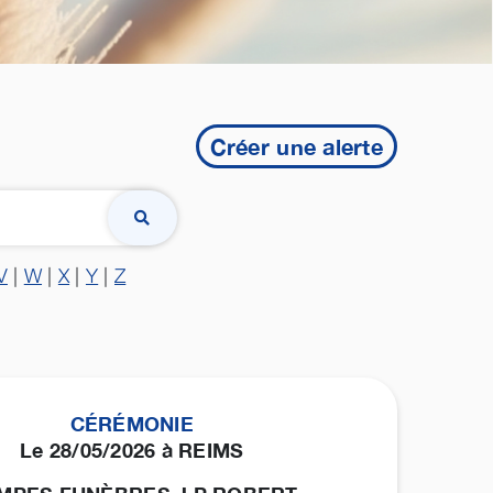
Créer une alerte
V
|
W
|
X
|
Y
|
Z
CÉRÉMONIE
Le 28/05/2026 à REIMS