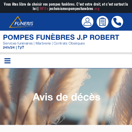
Passer
Vous êtes libre de choisir vos pompes funèbres. C’est votre droit, et c’est surtout la
loi |
INFO
: jechoisismespompesfunebres
.org
au
contenu
POMPES FUNÈBRES J.P ROBERT
Services funéraires | Marbrerie | Contrats Obsèques
24h/24 | 7j/7
Avis de décès