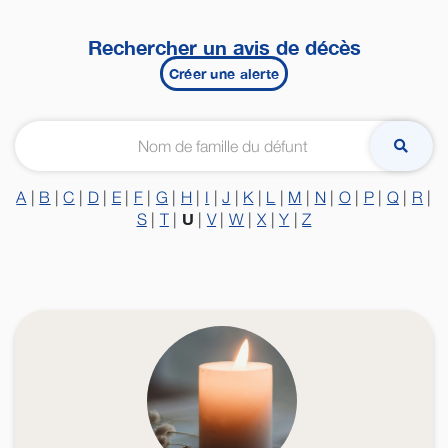
Rechercher un avis de décès
Créer une alerte
A
|
B
|
C
|
D
|
E
|
F
|
G
|
H
|
I
|
J
|
K
|
L
|
M
|
N
|
O
|
P
|
Q
|
R
|
U
S
|
T
|
|
V
|
W
|
X
|
Y
|
Z