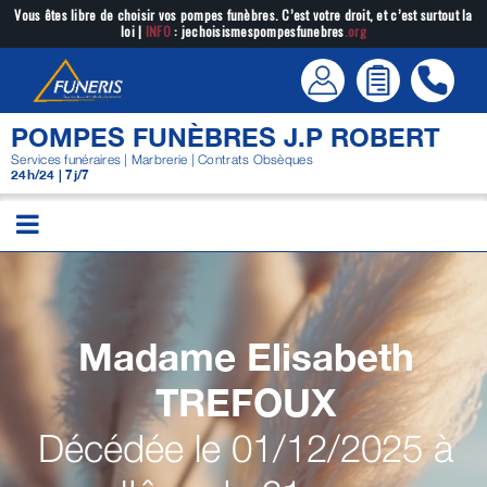
Passer
Vous êtes libre de choisir vos pompes funèbres. C’est votre droit, et c’est surtout la
loi |
INFO
: jechoisismespompesfunebres
.org
au
contenu
POMPES FUNÈBRES J.P ROBERT
Services funéraires | Marbrerie | Contrats Obsèques
24h/24 | 7j/7
Madame Elisabeth
TREFOUX
Décédée le 01/12/2025 à