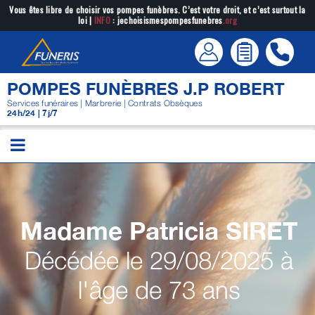
Passer
Vous êtes libre de choisir vos pompes funèbres. C’est votre droit, et c’est surtout la
loi |
INFO
: jechoisismespompesfunebres
.org
au
contenu
POMPES FUNÈBRES J.P ROBERT
Services funéraires | Marbrerie | Contrats Obsèques
24h/24 | 7j/7
Madame Patricia
SIRET
Décédée le 29/08/2025 à
l'âge de 73 ans