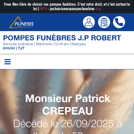
Passer
Vous êtes libre de choisir vos pompes funèbres. C’est votre droit, et c’est surtout la
loi |
INFO
: jechoisismespompesfunebres
.org
au
contenu
POMPES FUNÈBRES J.P ROBERT
Services funéraires | Marbrerie | Contrats Obsèques
24h/24 | 7j/7
Monsieur Patrick
CREPEAU
Décédé le 26/09/2025 à