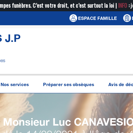
mpes funèbres. C’est votre droit, et c’est surtout la loi |
INFO
: 
ESPACE FAMILLE
 J.P
ues
Nos services
Préparer ses obsèques
Avis de dé
Monsieur Luc
CANAVESI