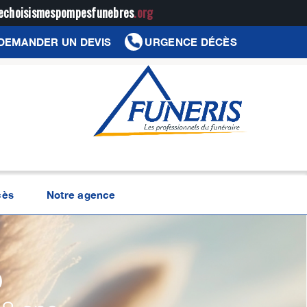
jechoisismespompesfunebres
.org
DEMANDER UN DEVIS
URGENCE DÉCÈS
cès
Notre agence
O