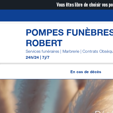
Passer
Vous êtes libre de choisir vos po
au
contenu
POMPES FUNÈBRES
ROBERT
Services funéraires | Marbrerie | Contrats Obsèq
24h/24 | 7j/7
En cas de décès