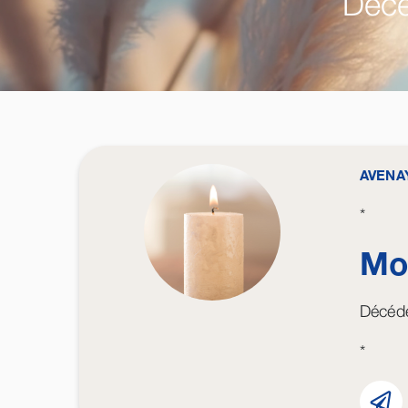
Décé
AVENA
*
Mo
Décédé
*